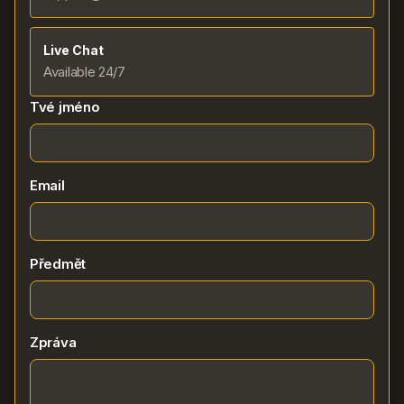
Live Chat
Available 24/7
Tvé jméno
Email
Předmět
Zpráva