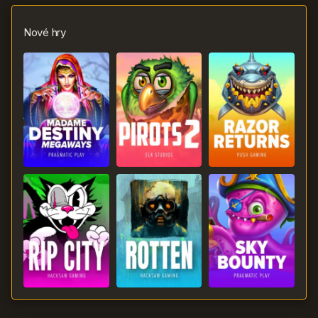
Nové hry