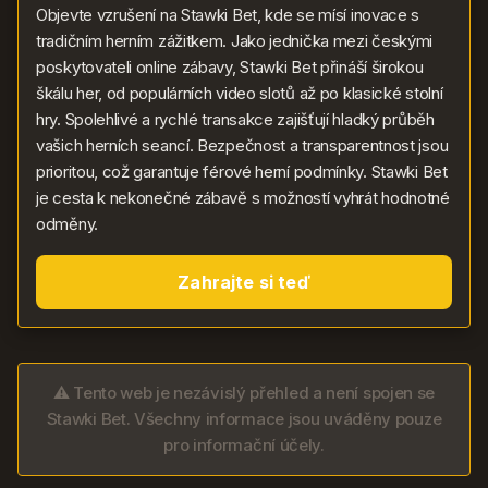
Objevte vzrušení na Stawki Bet, kde se mísí inovace s
tradičním herním zážitkem. Jako jednička mezi českými
poskytovateli online zábavy, Stawki Bet přináší širokou
škálu her, od populárních video slotů až po klasické stolní
hry. Spolehlivé a rychlé transakce zajišťují hladký průběh
vašich herních seancí. Bezpečnost a transparentnost jsou
prioritou, což garantuje férové herní podmínky. Stawki Bet
je cesta k nekonečné zábavě s možností vyhrát hodnotné
odměny.
Zahrajte si teď
⚠ Tento web je nezávislý přehled a není spojen se
Stawki Bet. Všechny informace jsou uváděny pouze
pro informační účely.