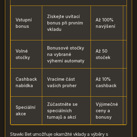
Aut
Získejte uvítací
Vstupní
Až 100%
po r
bonus při prvním
bonus
navýšení
a p
vkladu
vkl
Bonusové otočky
Přih
Volné
Až 50
na vybrané
hraj
otočky
otoček
výherní automaty
pra
Dos
Cashback
Vracíme část
Až 10%
aut
nabídka
vašich proher
cashback
na 
Zúčastněte se
Výjimečné
Sled
Speciální
speciálních
ceny a
strá
akce
turnajů a akcí
bonusy
akc
Stawki Bet umožňuje okamžité vklady a výběry s