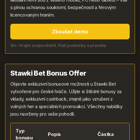
s plnou ochranou soukromí, bezpečností a férovým
licencovaným hraním.
Zkoušet demo
18+. Hrajte zodpovědně. Platí podmínky a pravidla.
Stawki Bet Bonus Offer
Objevte exkluzivní bonusové možnosti u Stawki Bet
vytvořené pro české hráče. Užijte si štědré bonusy za
vklady, exkluzivní cashback, stejně jako vzrušení z
volných her a speciálních promoakcí. Všechny nabídky
jsou navrženy pro vaše pohodlí.
Typ
Popis
Částka
Jak
bonusu